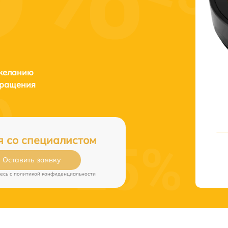
 желанию
бращения
я со специалистом
Оставить заявку
есь c
политикой конфиденциальности