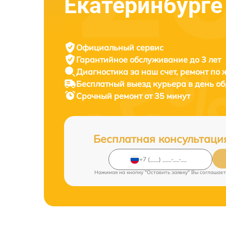
Екатеринбурге
Официальный сервис
Гарантийное обслуживание
до 3 лет
Диагностика за наш счет,
ремонт по
Бесплатный выезд курьера
в день о
Срочный ремонт
от 35 минут
Бесплатная консультаци
Нажимая на кнопку "Оставить заявку" Вы соглашает