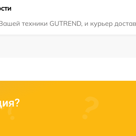
сти
ашей техники GUTREND, и курьер достави
ция?