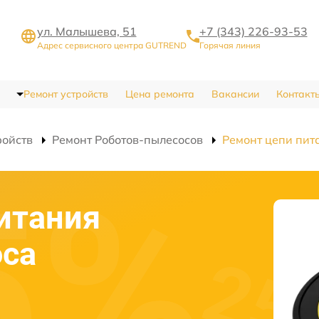
ул. Малышева, 51
+7 (343) 226-93-53
Адрес сервисного центра GUTREND
Горячая линия
Ремонт устройств
Цена ремонта
Вакансии
Контакт
ройств
Ремонт Роботов-пылесосов
Ремонт цепи пит
итания
оса