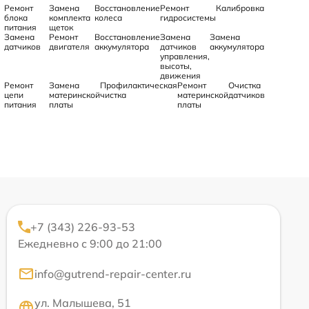
Ремонт
Замена
Восстановление
Ремонт
Калибровка
блока
комплекта
колеса
гидросистемы
питания
щеток
Замена
Ремонт
Восстановление
Замена
Замена
датчиков
двигателя
аккумулятора
датчиков
аккумулятора
управления,
высоты,
движения
Ремонт
Замена
Профилактическая
Ремонт
Очистка
цепи
материнской
чистка
материнской
датчиков
питания
платы
платы
+7 (343) 226-93-53
Ежедневно с 9:00 до 21:00
info@gutrend-repair-center.ru
ул. Малышева, 51