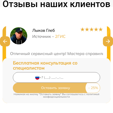
Отзывы наших клиентов
Лыков Глеб
Нужна консультация?
Источник –
2ГИС
Закажите бесплатную консультацию
Отличный сервисный центр! Мастера справились с 
Бесплатная консультация со
специалистом
Оставить заявку
Нажимая на кнопку "Оставить заявку" Вы соглашаетесь c
политикой
конфиденциальности